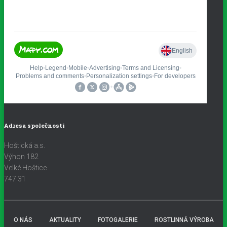
Adresa společnosti
Hoštická a.s.
Výhon 182
Velké Hoštice
747 31
O NÁS
AKTUALITY
FOTOGALERIE
ROSTLINNÁ VÝROBA