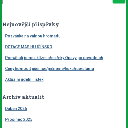
y
h
l
e
Nejnovější příspěvky
d
á
Pozvánka na valnou hromadu
v
DOTACE MAS HLUČÍNSKO
á
n
Pomáhali jsme uklízet břeh řeky Opavy po povodních
í
Ceny komodit pšenice/ječmene/kukuřice/sláma
Aktuální jídelní lístek
Archiv aktualit
Duben 2026
Prosinec 2025