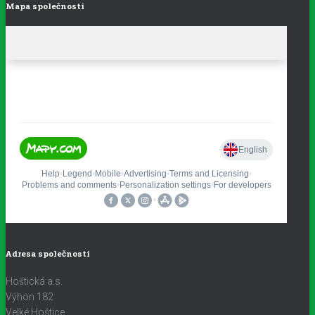
Mapa společnosti
Adresa společnosti
Hoštická a.s.
Výhon 182
Velké Hoštice