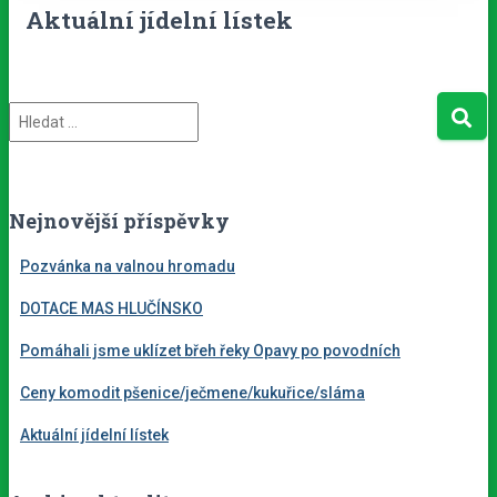
Aktuální jídelní lístek
V
y
h
l
e
Nejnovější příspěvky
d
á
Pozvánka na valnou hromadu
v
DOTACE MAS HLUČÍNSKO
á
n
Pomáhali jsme uklízet břeh řeky Opavy po povodních
í
Ceny komodit pšenice/ječmene/kukuřice/sláma
Aktuální jídelní lístek