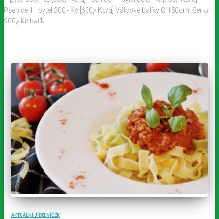
Pšenice II– pytel 300,- Kč [600,- Kč/q] Válcové balíky Ø 150cm: Seno –
900,- Kč balík
AKTUÁLNÍ JÍDELNÍČEK