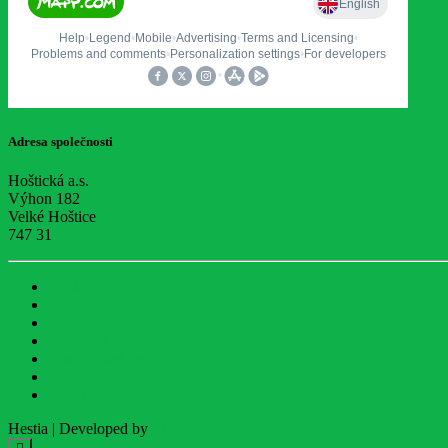
Adresa společnosti
Hoštická a.s.
Výhon 182
Velké Hoštice
747 31
O nás
Aktuality
Fotogalerie
Rostlinná výroba
Zemědělské stroje
Poskytované služby
Kontakt
Hestia | Developed by
ThemeIsle