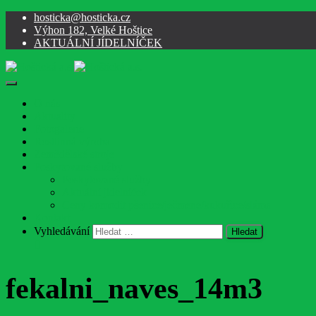
hosticka@hosticka.cz
Výhon 182, Velké Hoštice
AKTUÁLNÍ JÍDELNÍČEK
Přepnout
navigaci
O nás
Aktuality
Fotogalerie
Rostlinná výroba
Zemědělské stroje
Poskytované služby
Poskytované služby
Aktuální jídelníček
Ceny komodit pšenice/ječmene/kukuřice/sláma
Kontakt
Vyhledávání
fekalni_naves_14m3