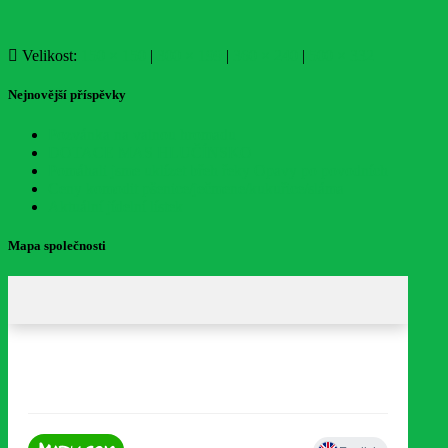
Velikost:
150 × 150
|
300 × 199
|
360 × 240
|
500 × 332
Nejnovější příspěvky
Pozvánka na valnou hromadu
DOTACE MAS HLUČÍNSKO
Pomáhali jsme uklízet břeh řeky Opavy po povodních
Ceny komodit pšenice/ječmene/kukuřice/sláma
Aktuální jídelní lístek
Mapa společnosti